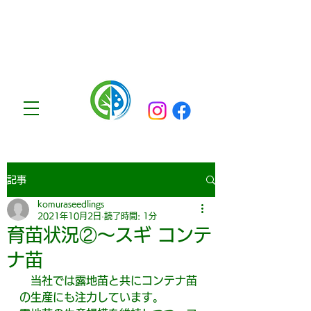
​いい森をつくりましょう
記事
komuraseedlings
2021年10月2日
読了時間: 1分
育苗状況②～スギ コンテ
ナ苗
　当社では露地苗と共にコンテナ苗
の生産にも注力しています。